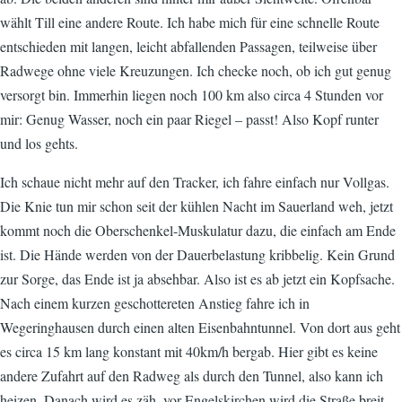
wählt Till eine andere Route. Ich habe mich für eine schnelle Route
entschieden mit langen, leicht abfallenden Passagen, teilweise über
Radwege ohne viele Kreuzungen. Ich checke noch, ob ich gut genug
versorgt bin. Immerhin liegen noch 100 km also circa 4 Stunden vor
mir: Genug Wasser, noch ein paar Riegel – passt! Also Kopf runter
und los gehts.
Ich schaue nicht mehr auf den Tracker, ich fahre einfach nur Vollgas.
Die Knie tun mir schon seit der kühlen Nacht im Sauerland weh, jetzt
kommt noch die Oberschenkel-Muskulatur dazu, die einfach am Ende
ist. Die Hände werden von der Dauerbelastung kribbelig. Kein Grund
zur Sorge, das Ende ist ja absehbar. Also ist es ab jetzt ein Kopfsache.
Nach einem kurzen geschottereten Anstieg fahre ich in
Wegeringhausen durch einen alten Eisenbahntunnel. Von dort aus geht
es circa 15 km lang konstant mit 40km/h bergab. Hier gibt es keine
andere Zufahrt auf den Radweg als durch den Tunnel, also kann ich
heizen. Danach wird es zäh, vor Engelskirchen wird die Straße breit,