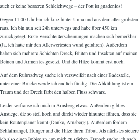
auch er keine besseren Schleichwege – der Pott ist gnadenlos!
Gegen 11:00 Uhr bin ich kurz hinter Unna und aus dem aller gröbsten
raus. Ich bin nun seit 24h unterwegs und habe über 450 km
zurückgelegt. Erste Verschleißerscheinungen machen sich bemerkbar
(Ja, ich hatte mir den Allerwertesten wund gefahren). Außerdem
haben sich mehrere Schichten Dreck, Blüten und Insekten auf meinen
Beinen und Armen festgesetzt. Und die Hitze kommt erst noch.
Auf dem Ruhrradweg suche ich verzweifelt nach einer Badestelle,
unter einer Brücke werde ich endlich fündig. Die Abkühlung ist ein
Traum und der Dreck färbt den halben Fluss schwarz.
Leider verfranse ich mich in Arnsberg etwas. Außerdem gibt es
Anstiege, die so steil hoch und direkt wieder hinunter führen, dass sie
kein Routenplaner kennt (Danke, Arnsberg!). Außerdem fordern
Schlafmangel, Hunger und die Hitze ihren Tribut. Als nächstes steuere
ich also einen Imbiss an, um mich zu stärken. Danach suche ich nach