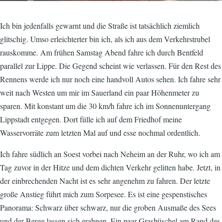
Ich bin jedenfalls gewarnt und die Straße ist tatsächlich ziemlich
glitschig. Umso erleichterter bin ich, als ich aus dem Verkehrstrubel
rauskomme. Am frühen Samstag Abend fahre ich durch Bentfeld
parallel zur Lippe. Die Gegend scheint wie verlassen. Für den Rest des
Rennens werde ich nur noch eine handvoll Autos sehen. Ich fahre sehr
weit nach Westen um mir im Sauerland ein paar Höhenmeter zu
sparen. Mit konstant um die 30 km/h fahre ich im Sonnenuntergang
Lippstadt entgegen. Dort fülle ich auf dem Friedhof meine
Wasservorräte zum letzten Mal auf und esse nochmal ordentlich.
Ich fahre südlich an Soest vorbei nach Neheim an der Ruhr, wo ich am
Tag zuvor in der Hitze und dem dichten Verkehr gelitten habe. Jetzt, in
der einbrechenden Nacht ist es sehr angenehm zu fahren. Der letzte
große Anstieg führt mich zum Sorpesee. Es ist eine gespenstisches
Panorama: Schwarz über schwarz, nur die groben Ausmaße des Sees
und der Berge lassen sich erahnen. Ein paar Grasbüschel am Rand des