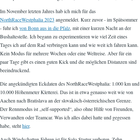
Im November letzten Jahres hab ich mich für das
NorthRaceWestphalia 2023
angemeldet. Kurz zuvor - im Spätsommer
- fuhr ich
von Bonn aus in die Pfalz
, mit einer kurzen Nacht an der
Bushaltestelle. Ich begann zu experimentieren wie viel Zeit eines
Tages ich auf dem Rad verbringen kann und wie weit ich fahren kann.
Kein Modus für mehrere Wochen oder eine Weltreise. Aber für ein
paar Tage gibt es einen guten Kick und die möglichen Distanzen sind
beeindruckend.
Die angekündigten Eckdaten des NorthRaceWestphalia: 1.000 km und
10.000 Höhenmeter Kletterei. Das ist in etwa genauso weit wie von
Aachen nach Bratislava an der slovakisch-österreichischen Grenze.
Der Rennmodus ist „self-supported“, also ohne Hilfe von Freunden,
Verwandten oder Teamcar. Was ich alles dabei hatte und gegessen
habe, steht
hier
.
Auch Windschatten-Fahren ist für Solo-Starter verboten. Zehn