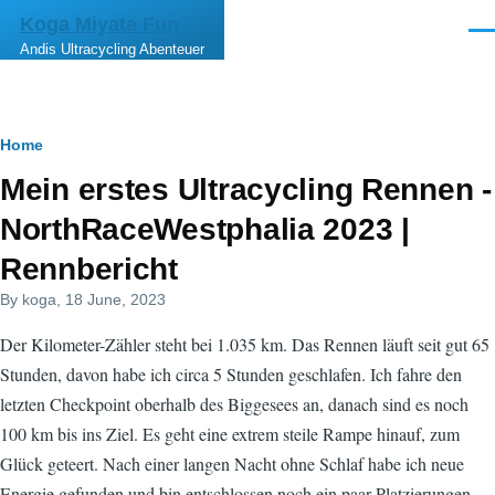
Skip to main content
Koga Miyata Fun
Men
Andis Ultracycling Abenteuer
Breadcrumb
Home
Mein erstes Ultracycling Rennen -
NorthRaceWestphalia 2023 |
Rennbericht
By
koga
, 18 June, 2023
Der Kilometer-Zähler steht bei 1.035 km. Das Rennen läuft seit gut 65
Stunden, davon habe ich circa 5 Stunden geschlafen. Ich fahre den
letzten Checkpoint oberhalb des Biggesees an, danach sind es noch
100 km bis ins Ziel. Es geht eine extrem steile Rampe hinauf, zum
Glück geteert. Nach einer langen Nacht ohne Schlaf habe ich neue
Energie gefunden und bin entschlossen noch ein paar Platzierungen