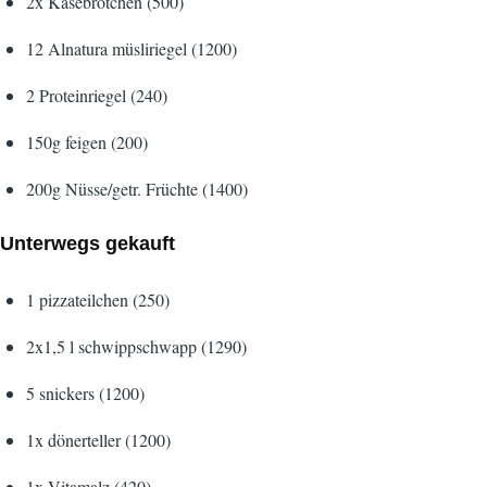
2x Käsebrötchen (500)
12 Alnatura müsliriegel (1200)
2 Proteinriegel (240)
150g feigen (200)
200g Nüsse/getr. Früchte (1400)
Unterwegs gekauft
1 pizzateilchen (250)
2x1,5 l schwippschwapp (1290)
5 snickers (1200)
1x dönerteller (1200)
1x Vitamalz (420)