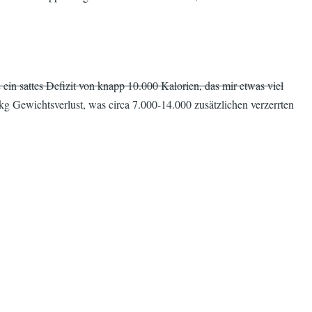
ein sattes Defizit von knapp 10.000 Kalorien, das mir etwas viel
 Gewichtsverlust, was circa 7.000-14.000 zusätzlichen verzerrten