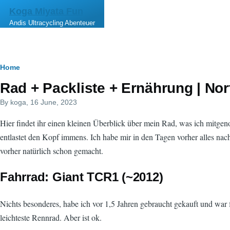
Skip to main content
Koga Miyata Fun
Andis Ultracycling Abenteuer
Breadcrumb
Home
Rad + Packliste + Ernährung | No
By
koga
, 16 June, 2023
Hier findet ihr einen kleinen Überblick über mein Rad, was ich mitge
entlastet den Kopf immens. Ich habe mir in den Tagen vorher alles na
vorher natürlich schon gemacht.
Fahrrad: Giant TCR1 (~2012)
Nichts besonderes, habe ich vor 1,5 Jahren gebraucht gekauft und war
leichteste Rennrad. Aber ist ok.