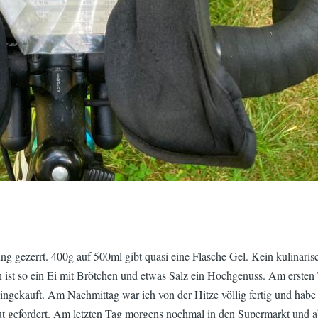
 gezerrt. 400g auf 500ml gibt quasi eine Flasche Gel. Kein kulinarisc
st so ein Ei mit Brötchen und etwas Salz ein Hochgenuss. Am ersten T
ingekauft. Am Nachmittag war ich von der Hitze völlig fertig und habe
t gefordert. Am letzten Tag morgens nochmal in den Supermarkt und a